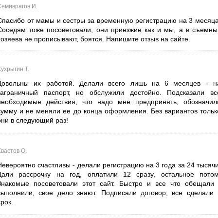
Семиврагов И.
Спасибо от мамы и сестры за временную регистрацию на 3 месяца
Соседям тоже посоветовали, они приезжие как и мы, а в съемны
хозяева не прописывают, боятся. Напишите отзыв на сайте.
ухрыгин Т.
Довольны их работой. Делали всего лишь на 6 месяцев - н
заграничный паспорт, но обслужили достойно. Подсказали вс
необходимые действия, что надо мне предпринять, обозначил
сумму и не меняли ее до конца оформления. Без вариантов тольк
они в следующий раз!
Хвастов О.
Невероятно счастливы - делали регистрацию на 3 года за 24 тысячи
Дали рассрочку на год, оплатили 12 сразу, остальное потом
Знакомые посоветовали этот сайт. Быстро и все что обещали 
выполнили, свое дело знают. Подписали договор, все сделали 
срок.