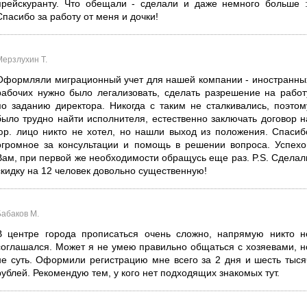
прейскуранту. Что обещали - сделали и даже немного больше :
Спасибо за работу от меня и дочки!
Мерзлухин Т.
Оформляли миграционный учет для нашей компании - иностранны
рабочих нужно было легализовать, сделать разрешение на работ
по заданию директора. Никогда с таким не сталкивались, поэтом
было трудно найти исполнителя, естественно заключать договор н
юр. лицо никто не хотел, но нашли выход из положения. Спасиб
огромное за консультации и помощь в решении вопроса. Успехо
Вам, при первой же необходимости обращусь еще раз. P.S. Сделал
скидку на 12 человек довольно существенную!
Бабаков М.
В центре города прописаться очень сложно, напрямую никто н
соглашался. Может я не умею правильно общаться с хозяевами, н
не суть. Оформили регистрацию мне всего за 2 дня и шесть тыся
рублей. Рекомендую тем, у кого нет подходящих знакомых тут.