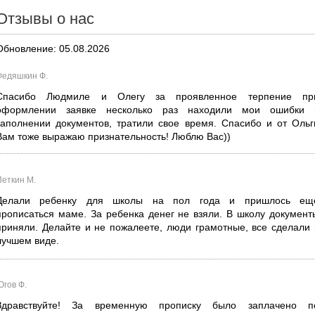
Отзывы о нас
Обновление: 05.08.2026
Федяшкин Ф.
Спасибо Людмиле и Олегу за проявленное терпение пр
оформлении заявке несколько раз находили мои ошибки 
заполнении документов, тратили свое время. Спасибо и от Ольг
Вам тоже выражаю признательность! Люблю Вас))
Петкин М.
Делали ребенку для школы на пол года и пришлось ещ
прописаться маме. За ребенка денег не взяли. В школу документ
приняли. Делайте и не пожалеете, люди грамотные, все сделали 
лучшем виде.
Югов Ф.
Здравствуйте! За временную прописку было заплачено п